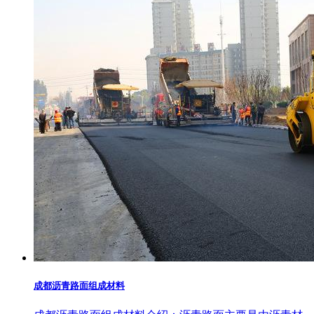
成都沥青路面组成材料