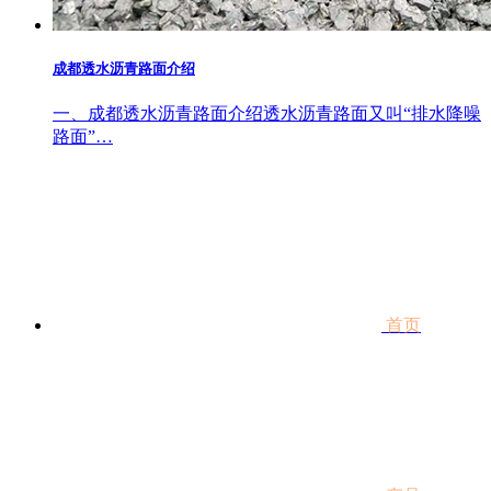
成都透水沥青路面介绍
一、成都透水沥青路面介绍透水沥青路面又叫“排水降噪
路面”…
首页