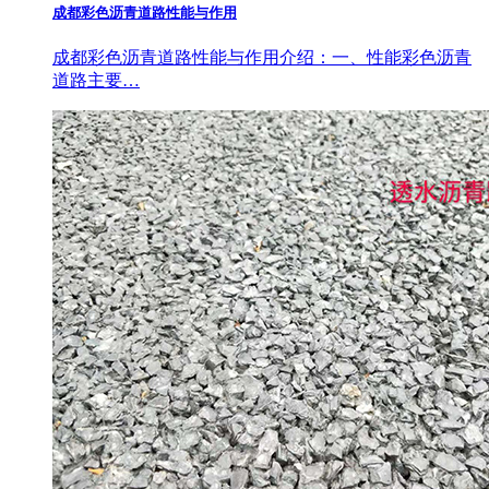
成都彩色沥青道路性能与作用
成都彩色沥青道路性能与作用介绍：一、性能彩色沥青
道路主要…