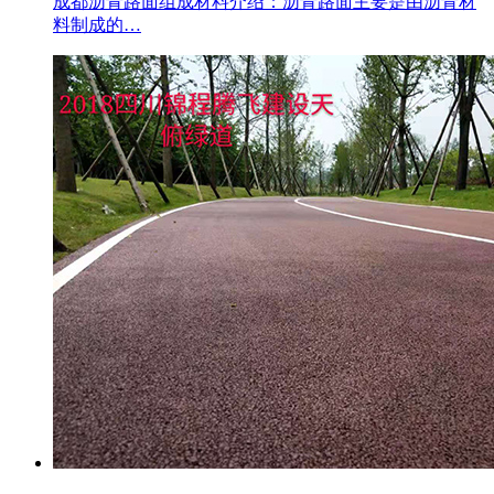
成都沥青路面组成材料介绍：沥青路面主要是由沥青材
料制成的…