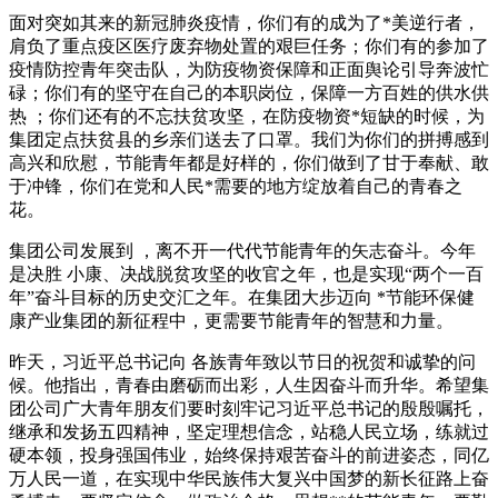
面对突如其来的新冠肺炎疫情，你们有的成为了*美逆行者，
肩负了重点疫区医疗废弃物处置的艰巨任务；你们有的参加了
疫情防控青年突击队，为防疫物资保障和正面舆论引导奔波忙
碌；你们有的坚守在自己的本职岗位，保障一方百姓的供水供
热 ；你们还有的不忘扶贫攻坚，在防疫物资*短缺的时候，为
集团定点扶贫县的乡亲们送去了口罩。我们为你们的拼搏感到
高兴和欣慰，节能青年都是好样的，你们做到了甘于奉献、敢
于冲锋，你们在党和人民*需要的地方绽放着自己的青春之
花。
集团公司发展到 ，离不开一代代节能青年的矢志奋斗。今年
是决胜 小康、决战脱贫攻坚的收官之年，也是实现“两个一百
年”奋斗目标的历史交汇之年。在集团大步迈向 *节能环保健
康产业集团的新征程中，更需要节能青年的智慧和力量。
昨天，习近平总书记向 各族青年致以节日的祝贺和诚挚的问
候。他指出，青春由磨砺而出彩，人生因奋斗而升华。希望集
团公司广大青年朋友们要时刻牢记习近平总书记的殷殷嘱托，
继承和发扬五四精神，坚定理想信念，站稳人民立场，练就过
硬本领，投身强国伟业，始终保持艰苦奋斗的前进姿态，同亿
万人民一道，在实现中华民族伟大复兴中国梦的新长征路上奋