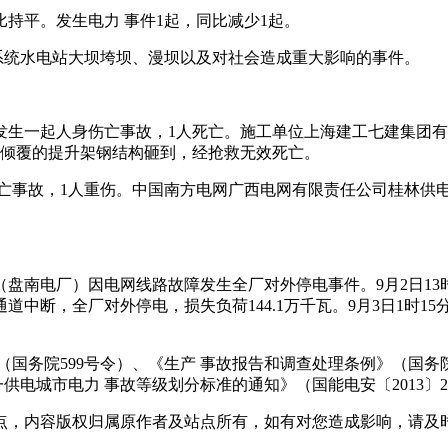
比持平。发生电力 事件1起，同比减少1起。
系统水电站大坝垮坝、漫坝以及对社会造成重大影响的事件。
电厂发生一起人身伤亡事故，1人死亡。施工单位上海建工七建集团
稳倾覆的提升架钢结构砸到，经抢救无效死亡。
伤亡事故，1人重伤。中国南方电网广西电网有限责任公司桂林供
南电厂）因电网线路故障发生全厂对外停电事件。9月2日13时36分
中断，全厂对外停电，损失负荷144.1万千瓦。9月3日1时15
国务院599号令）、《生产 事故报告和调查处理条例》（国务院
一供电城市电力 事故等级划分标准的通知》（国能电安〔2013〕2
点，内容版权归属原作者及站点所有，如有对您造成影响，请及