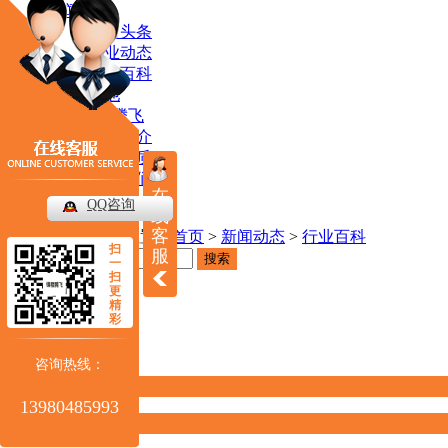
新闻动态
公司头条
行业动态
行业百科
其他
走进锦程腾飞
公司简介
荣誉资质
联系我们
在
联系我们
QQ咨询
线
客
当前位置：
首页
>
新闻动态
>
行业百科
扫
服
搜索
一
扫
更
新闻动态
精
彩
News
咨询热线：
公司头条
13980485993
行业动态