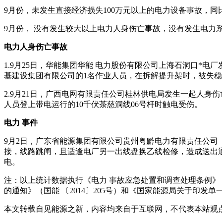
9月份，未发生直接经济损失100万元以上的电力设备事故，同
9月份， 没有发生较大以上电力人身伤亡事故，没有发生电力
电力人身伤亡事故
1.9月25日，华能集团华能 电力股份有限公司上海石洞口*
基建设集团有限公司的1名作业人员，在拆解提升架时，被失
2.9月21日，广西电网有限责任公司桂林供电局发生一起人身
人员登上带电运行的10千伏茶慈洞线06号杆时触电受伤。
电力 事件
9月2日，广东省能源集团有限公司贵州粤黔电力有限责任公司（盘
接，线路跳闸，且适逢电厂另一出线盘换乙线检修，造成送出通道
电。
注：以上统计数据执行《电力 事故应急处置和调查处理条例》（
的通知》（国能 〔2014〕205号）和《国家能源局关于印发单
本文转载自见能源之新，内容均来自于互联网，不代表本站观